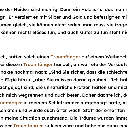
he der Heiden sind nichtig. Denn ein Holz ist´s, das ma
gt. Er verziert es mit Silber und Gold und befestigt es
umen gleich, sie können nicht reden; man muss sie trage
 können nichts Böses tun, und auch Gutes zu tun steht ni
ch, hatten solch einen
Traumfänger
auf einem Weihnach
bei diesem
Traumfänger
handelt, antwortete der Verkäuf
akte nochmal nach: „Sind Sie sicher, dass die schlech
nd fügte hinzu, „aber Sie müssen daran glauben!“ Ich 
achgejagt sind, die unnatürliche Fratzen hatten und mi
 ich mich wegrennen und auch beten. Daher dachte ich, d
aumfänger
in meinem Schlafzimmer aufgehängt hatte, beo
hlafen und wurde auch öfter wach. Statt der erhofften 
ch meine Situation zunehmend. Die Träume wurden immer
ss der
Traumfänger
zu klein wäre und habe mir dann ein