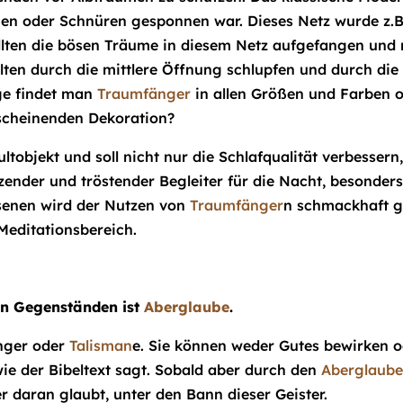
en oder Schnüren gesponnen war. Dieses Netz wurde z.B m
llten die bösen Träume in diesem Netz aufgefangen und 
lten durch die mittlere Öffnung schlupfen und durch d
ge findet man
Traumfänger
in allen Größen und Farben od
 scheinenden Dekoration?
ultobjekt und soll nicht nur die Schlafqualität verbesser
ender und tröstender Begleiter für die Nacht, besonders 
senen wird der Nutzen von
Traumfänger
n schmackhaft g
Meditationsbereich.
on Gegenständen ist
Aberglaube
.
inger oder
Talisman
e. Sie können weder Gutes bewirken 
 wie der Bibeltext sagt. Sobald aber durch den
Aberglaub
r daran glaubt, unter den Bann dieser Geister.