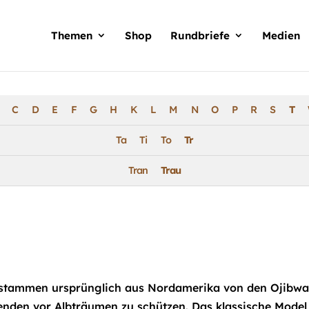
Products
search
Themen
Shop
Rundbriefe
Medien
C
D
E
F
G
H
K
L
M
N
O
P
R
S
T
Ta
Ti
To
Tr
Tran
Trau
 stammen ursprünglich aus Nordamerika von den Ojibwa-
fenden vor Albträumen zu schützen. Das klassische Mode