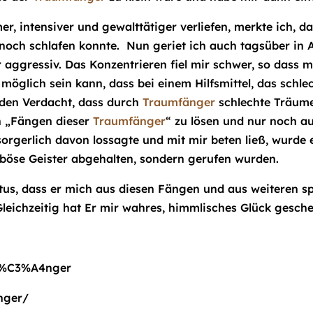
r, intensiver und gewalttätiger verliefen, merkte ich, d
m noch schlafen konnte. Nun geriet ich auch tagsüber in
ggressiv. Das Konzentrieren fiel mir schwer, so dass mi
es möglich sein kann, dass bei einem Hilfsmittel, das schl
ch den Verdacht, dass durch
Traumfänger
schlechte Träume
n „Fängen dieser
Traumfänger
“ zu lösen und nur noch a
sorgerlich davon lossagte und mit mir beten ließ, wurde
böse Geister abgehalten, sondern gerufen wurden.
us, dass er mich aus diesen Fängen und aus weiteren spi
Gleichzeitig hat Er mir wahres, himmlisches Glück gesche
mf%C3%A4nger
nger/