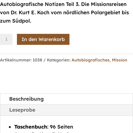
Autobiografische Notizen Teil 3. Die Missionsreisen
von Dr. Kurt E. Koch vom nördlichen Polargebiet bis
zum Südpol.
Von
In den Warenkorb
der
Arktis
Artikelnummer:
1038
Kategorien:
Autobiografisches
,
Mission
zur
Antarktis
Menge
Beschreibung
Leseprobe
Taschenbuch
: 96 Seiten