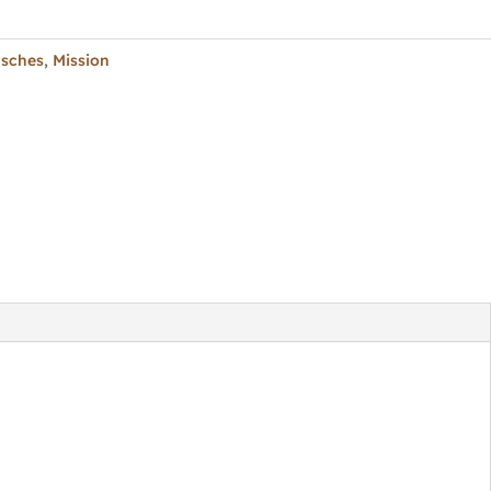
isches
,
Mission