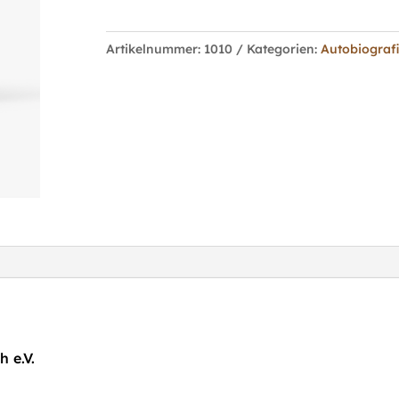
Menge
Artikelnummer:
1010
Kategorien:
Autobiograf
h e.V.