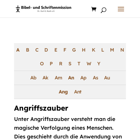
Products
search
A
B
C
D
E
F
G
H
K
L
M
N
O
P
R
S
T
W
Y
Ab
Ak
Am
An
Ap
As
Au
Ang
Ant
Angriffszauber
Unter Angriffszauber versteht man die
magische Verfolgung eines Menschen.
Dies geschieht durch die Anwendung von