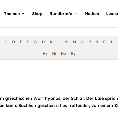
Products
search
Themen
Shop
Rundbriefe
Medien
Lexik
C
D
E
F
G
H
K
L
M
N
O
P
R
S
T
He
Hi
Ho
Hy
griechischen Wort hypnos, der Schlaf. Der Laie spric
en kann. Sachlich gesehen ist es treffender, von einem