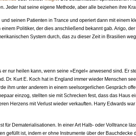
. Jeder hat seine eigene Methode, aber alle beziehen ihre Kraf
ich und seinen Patienten in Trance und operiert dann mit einem 
einem Politiker, der dies anschließend bekannt gab. Arigo, de
merikanischen System durch, das zu dieser Zeit in Brasilien we
ass er nur heilen kann, wenn seine »Engel« anwesend sind. Er st
nd. Dr. Kurt E. Koch hat in England immer wieder Menschen seel
rde ihm unter anderem in einem seelsorgerlichen Gespräch offen
epaar einzog, stellten sie mit Schrecken fest, dass das Haus e
en Herzens mit Verlust wieder verkauften. Harry Edwards war P
st für Dematerialisationen. In einer Art Halb- oder Volltrance lä
en gefüllt ist, indem er ohne Instrumente über der Bauchdecke 