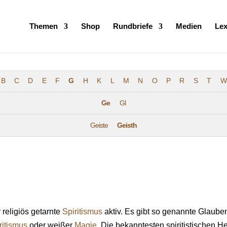
Products
search
Themen
Shop
Rundbriefe
Medien
Lex
B
C
D
E
F
G
H
K
L
M
N
O
P
R
S
T
W
Ge
Gl
Geiste
Geisth
 religiös getarnte
Spiritismus
aktiv. Es gibt so genannte Glaubens
ritismus
oder weißer
Magie
. Die bekanntesten spiritistischen H