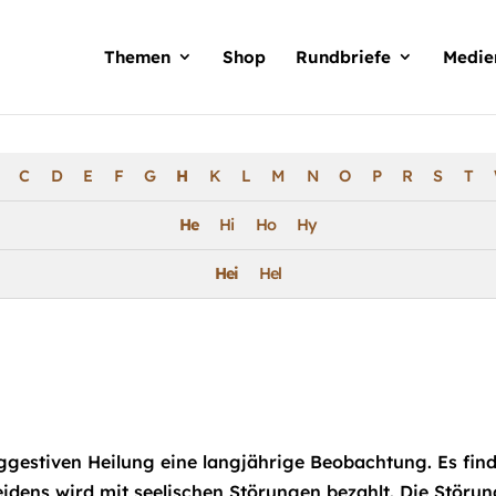
Products
search
Themen
Shop
Rundbriefe
Medie
C
D
E
F
G
H
K
L
M
N
O
P
R
S
T
He
Hi
Ho
Hy
Hei
Hel
gestiven Heilung eine langjährige Beobachtung. Es find
dens wird mit seelischen Störungen bezahlt. Die Störung