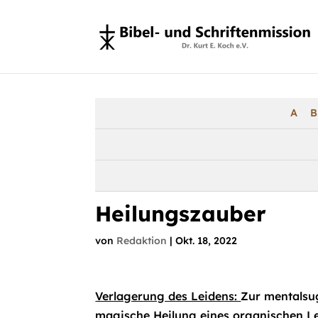
A
B
Heilungszauber
von
Redaktion
|
Okt. 18, 2022
Verlagerung des Leidens:
Zur mentalsug
magische Heilung eines organischen Lei