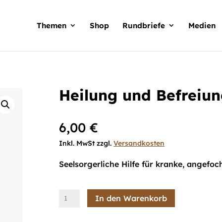
Products
search
Themen
Shop
Rundbriefe
Medien
Heilung und Befreiu
6,00
€
Inkl. MwSt zzgl.
Versandkosten
Seelsorgerliche Hilfe für kranke, angefo
Heilung
In den Warenkorb
und
Befreiung